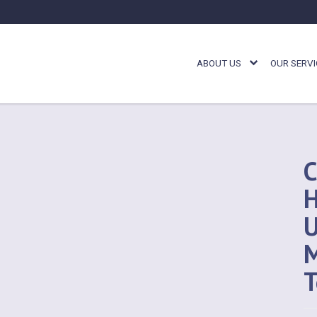
ABOUT US
OUR SERVI
C
H
U
M
T