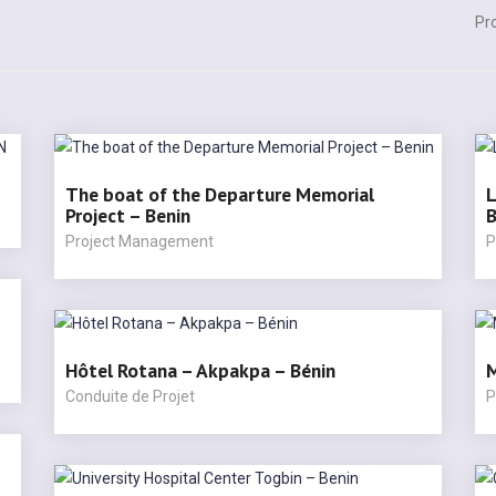
Pr
The boat of the Departure Memorial
L
Project – Benin
B
Project Management
P
Hôtel Rotana – Akpakpa – Bénin
M
Conduite de Projet
P