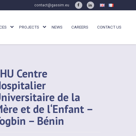
contact@gassim.eu
CES
PROJECTS
NEWS
CAREERS
CONTACT US
HU Centre
ospitalier
niversitaire de la
ère et de l‘Enfant –
ogbin – Bénin