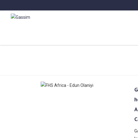
G
h
A
C
G
Gassim au Sommet de l’investissement 