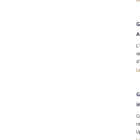
G
A
L
d
d
Li
G
i
C
r
Up