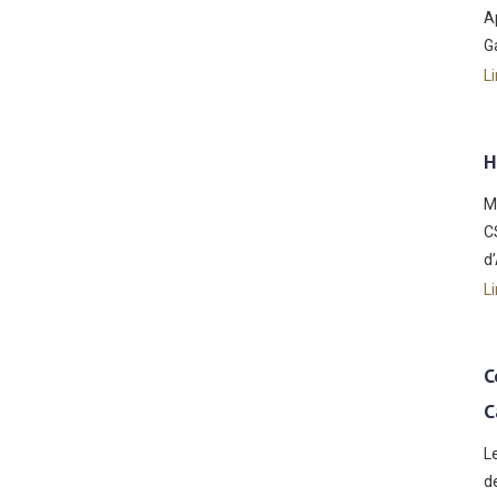
A
G
Li
H
M
C
d
Li
C
C
L
d