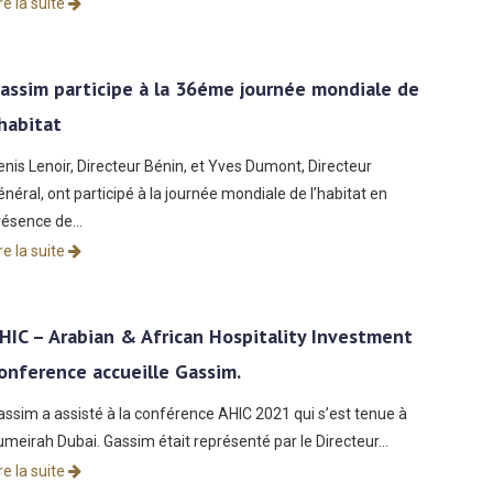
re la suite
assim participe à la 36éme journée mondiale de
’habitat
enis Lenoir, Directeur Bénin, et Yves Dumont, Directeur
énéral, ont participé à la journée mondiale de l’habitat en
résence de…
re la suite
HIC – Arabian & African Hospitality Investment
onference accueille Gassim.
assim a assisté à la conférence AHIC 2021 qui s’est tenue à
umeirah Dubai. Gassim était représenté par le Directeur…
re la suite