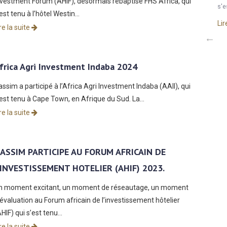
nvestment Forum (AHIF), désormais rebaptisé FHS Africa, qui
s'e
’est tenu à l’hôtel Westin…
Lir
Gassim participe au forum sur l’investissement
us les
re la suite
hôtelier en Afrique FHS Africa – précédemment AHIF
(Africa Hospitality Investment Forum) – au Cap en
Afrique du Sud, juin 2025.
frica Agri Investment Indaba 2024
Gassim a récemment participé à l'Africa Hospitality
assim a participé à l’Africa Agri Investment Indaba (AAII), qui
Investment Forum (AHIF), désormais rebaptisé FHS Africa,
qui...
’est tenu à Cape Town, en Afrique du Sud. La…
re la suite
Lire la suite
ASSIM PARTICIPE AU FORUM AFRICAIN DE
’INVESTISSEMENT HOTELIER (AHIF) 2023.
n moment excitant, un moment de réseautage, un moment
’évaluation au Forum africain de l’investissement hôtelier
AHIF) qui s’est tenu…
re la suite