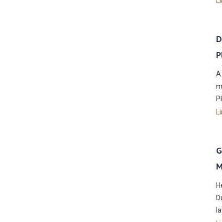
Li
D
P
A
m
P
Li
G
M
H
D
l