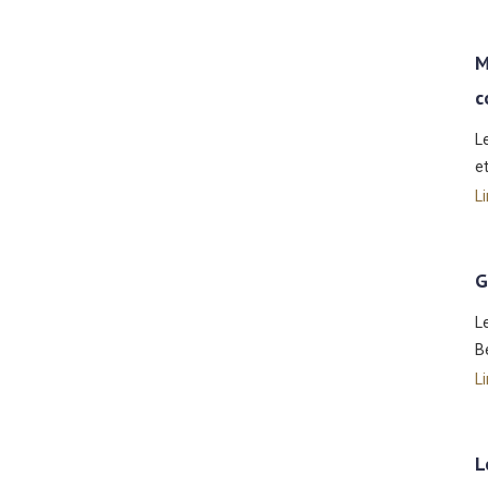
M
c
L
e
Li
G
L
B
Li
L