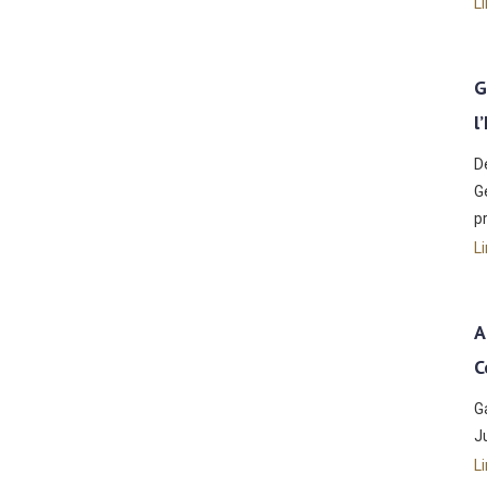
Li
G
l
D
G
p
Li
A
C
G
J
Li