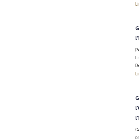
Li
G
l
P
L
D
Li
G
l
l
G
p